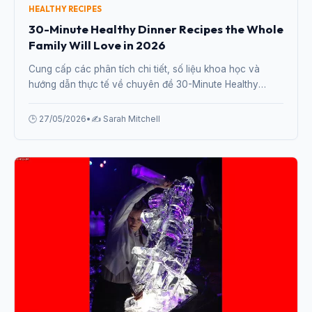
HEALTHY RECIPES
30-Minute Healthy Dinner Recipes the Whole
Family Will Love in 2026
Cung cấp các phân tích chi tiết, số liệu khoa học và
hướng dẫn thực tế về chuyên đề 30-Minute Healthy
Dinner Recipes the Whole Family Will Love in 2026 từ
chuyên gia.
🕒 27/05/2026
•
✍️ Sarah Mitchell