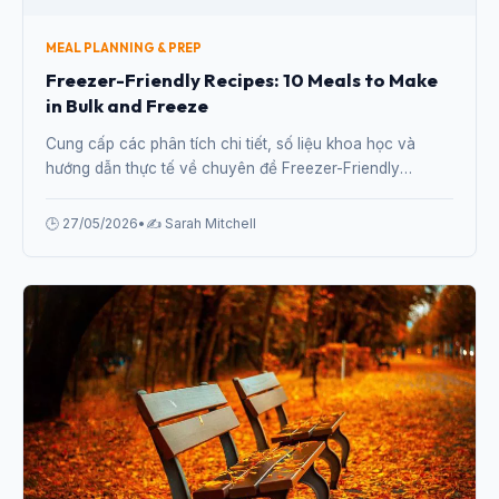
MEAL PLANNING & PREP
Freezer-Friendly Recipes: 10 Meals to Make
in Bulk and Freeze
Cung cấp các phân tích chi tiết, số liệu khoa học và
hướng dẫn thực tế về chuyên đề Freezer-Friendly
Recipes: 10 Meals to Make in Bulk and Freeze từ chuyên
gia.
🕒 27/05/2026
•
✍️ Sarah Mitchell