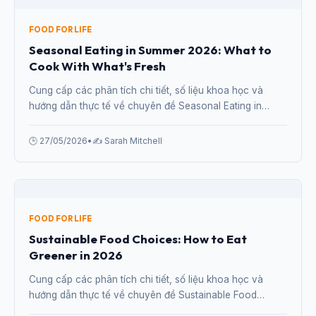
FOOD FOR LIFE
Seasonal eating, sustainable food choices and the joy of
cooking.
FOOD FOR LIFE
Seasonal Eating in Summer 2026: What to
Cook With What's Fresh
Cung cấp các phân tích chi tiết, số liệu khoa học và
hướng dẫn thực tế về chuyên đề Seasonal Eating in
Summer 2026: What to Cook With What's Fresh từ
chuyên gia.
🕒 27/05/2026
•
✍️ Sarah Mitchell