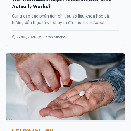
Actually Works?
Cung cấp các phân tích chi tiết, số liệu khoa học và
hướng dẫn thực tế về chuyên đề The Truth About
Superfoods in 2026: What Actually Works? từ chuyên
gia.
🕒 27/05/2026
•
✍️ Sarah Mitchell
NUTRITION & WELLNESS