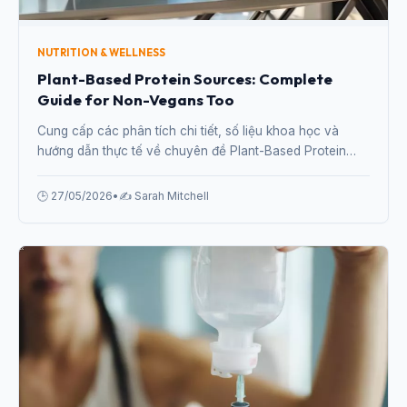
NUTRITION & WELLNESS
Plant-Based Protein Sources: Complete
Guide for Non-Vegans Too
Cung cấp các phân tích chi tiết, số liệu khoa học và
hướng dẫn thực tế về chuyên đề Plant-Based Protein
Sources: Complete Guide for Non-Vegans Too từ
chuyên gia.
🕒 27/05/2026
•
✍️ Sarah Mitchell