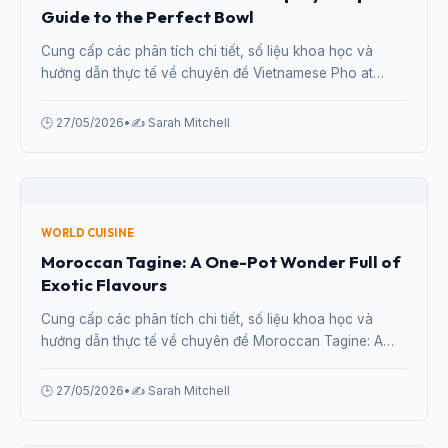
WORLD CUISINE
Vietnamese Pho at Home: Step-by-Step
Guide to the Perfect Bowl
Cung cấp các phân tích chi tiết, số liệu khoa học và
hướng dẫn thực tế về chuyên đề Vietnamese Pho at
Home: Step-by-Step Guide to the Perfect Bowl từ chuyên
gia.
🕒 27/05/2026
•
✍️ Sarah Mitchell
WORLD CUISINE