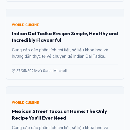
WORLD CUISINE
Authentic Japanese Ramen at Home:
Complete Guide for 2026
Cung cấp các phân tích chi tiết, số liệu khoa học và
hướng dẫn thực tế về chuyên đề Authentic Japanese
Ramen at Home: Complete Guide for 2026 từ chuyên gia.
🕒 27/05/2026
•
✍️ Sarah Mitchell
WORLD CUISINE
Indian Dal Tadka Recipe: Simple, Healthy and
Incredibly Flavourful
Cung cấp các phân tích chi tiết, số liệu khoa học và
hướng dẫn thực tế về chuyên đề Indian Dal Tadka
Recipe: Simple, Healthy and Incredibly Flavourful từ
chuyên gia.