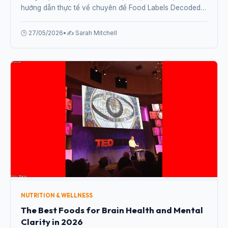
hướng dẫn thực tế về chuyên đề Food Labels Decoded:
What Are You Really Eating in 2026? từ chuyên gia.
🕒 27/05/2026
•
✍️ Sarah Mitchell
NUTRITION & WELLNESS
The Best Foods for Brain Health and Mental
Clarity in 2026