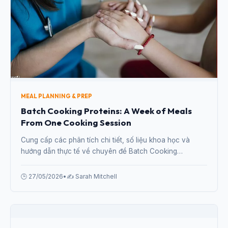
Cung cấp các phân tích chi tiết, số liệu khoa học và
hướng dẫn thực tế về chuyên đề 5-Day Healthy Meal
Plan for Weight Loss That Doesn't Feel Like Dieting từ
chuyên gia.
🕒 27/05/2026
•
✍️ Sarah Mitchell
MEAL PLANNING & PREP
Batch Cooking Proteins: A Week of Meals