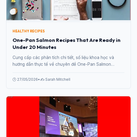
HEALTHY RECIPES
One-Pan Salmon Recipes That Are Ready in
Under 20 Minutes
Cung cấp các phân tích chi tiết, số liệu khoa học và
hướng dẫn thực tế về chuyên đề One-Pan Salmon
Recipes That Are Ready in Under 20 Minutes từ chuyên
gia.
🕒 27/05/2026
•
✍️ Sarah Mitchell