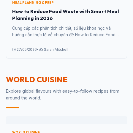
From One Cooking Session
Cung cấp các phân tích chi tiết, số liệu khoa học và
hướng dẫn thực tế về chuyên đề Batch Cooking
Proteins: A Week of Meals From One Cooking Session từ
chuyên gia.
🕒 27/05/2026
•
✍️ Sarah Mitchell
MEAL PLANNING & PREP
How to Reduce Food Waste with Smart Meal
Planning in 2026
Cung cấp các phân tích chi tiết, số liệu khoa học và
hướng dẫn thực tế về chuyên đề How to Reduce Food
Waste with Smart Meal Planning in 2026 từ chuyên gia.
🕒 27/05/2026
•
✍️ Sarah Mitchell