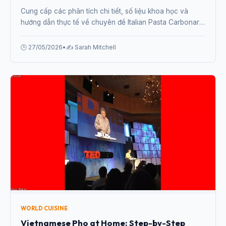
WORLD CUISINE
Italian Pasta Carbonara: The Real Recipe
Without Cream
Cung cấp các phân tích chi tiết, số liệu khoa học và
hướng dẫn thực tế về chuyên đề Italian Pasta Carbonara:
The Real Recipe Without Cream từ chuyên gia.
🕒 27/05/2026
•
✍️ Sarah Mitchell