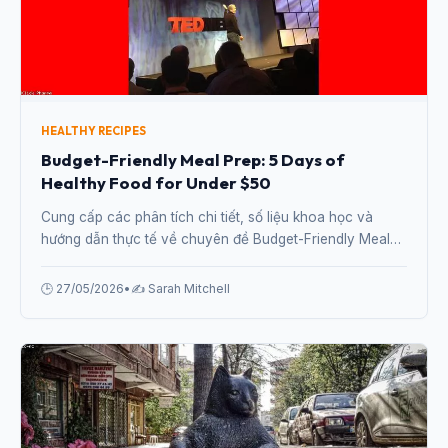
HEALTHY RECIPES
Budget-Friendly Meal Prep: 5 Days of
Healthy Food for Under $50
Cung cấp các phân tích chi tiết, số liệu khoa học và
hướng dẫn thực tế về chuyên đề Budget-Friendly Meal
Prep: 5 Days of Healthy Food for Under $50 từ chuyên
gia.
🕒 27/05/2026
•
✍️ Sarah Mitchell