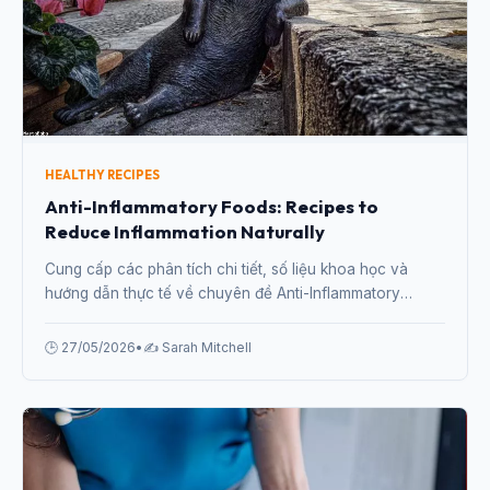
HEALTHY RECIPES
Anti-Inflammatory Foods: Recipes to
Reduce Inflammation Naturally
Cung cấp các phân tích chi tiết, số liệu khoa học và
hướng dẫn thực tế về chuyên đề Anti-Inflammatory
Foods: Recipes to Reduce Inflammation Naturally từ
chuyên gia.
🕒 27/05/2026
•
✍️ Sarah Mitchell