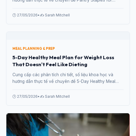
hướng dẫn thực tế về chuyên đề Pantry Staples for
Healthy Cooking: What to Always Have at Home từ
chuyên gia.
🕒 27/05/2026
•
✍️ Sarah Mitchell
MEAL PLANNING & PREP
5-Day Healthy Meal Plan for Weight Loss
That Doesn't Feel Like Dieting