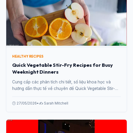
HEALTHY RECIPES
Quick Vegetable Stir-Fry Recipes for Busy
Weeknight Dinners
Cung cấp các phân tích chi tiết, số liệu khoa học và
hướng dẫn thực tế về chuyên đề Quick Vegetable Stir-
Fry Recipes for Busy Weeknight Dinners từ chuyên gia.
🕒 27/05/2026
•
✍️ Sarah Mitchell