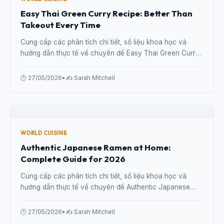
WORLD CUISINE
Explore global flavours with easy-to-follow recipes from
around the world.
WORLD CUISINE
Easy Thai Green Curry Recipe: Better Than
Takeout Every Time
Cung cấp các phân tích chi tiết, số liệu khoa học và
hướng dẫn thực tế về chuyên đề Easy Thai Green Curry
Recipe: Better Than Takeout Every Time từ chuyên gia.
🕒 27/05/2026
•
✍️ Sarah Mitchell