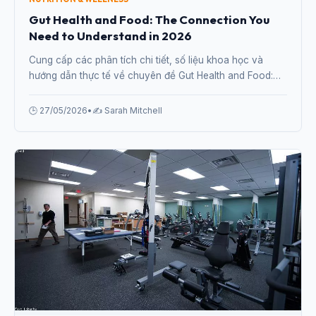
Gut Health and Food: The Connection You
Need to Understand in 2026
Cung cấp các phân tích chi tiết, số liệu khoa học và
hướng dẫn thực tế về chuyên đề Gut Health and Food:
The Connection You Need to Understand in 2026 từ
chuyên gia.
🕒 27/05/2026
•
✍️ Sarah Mitchell