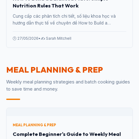
Nutrition Rules That Work
Cung cấp các phân tích chi tiết, số liệu khoa học và
hướng dẫn thực tế về chuyên đề How to Build a
Balanced Plate: Simple Nutrition Rules That Work từ
chuyên gia.
🕒 27/05/2026
•
✍️ Sarah Mitchell
MEAL PLANNING & PREP
Weekly meal planning strategies and batch cooking guides
to save time and money.
MEAL PLANNING & PREP
Complete Beginner's Guide to Weekly Meal