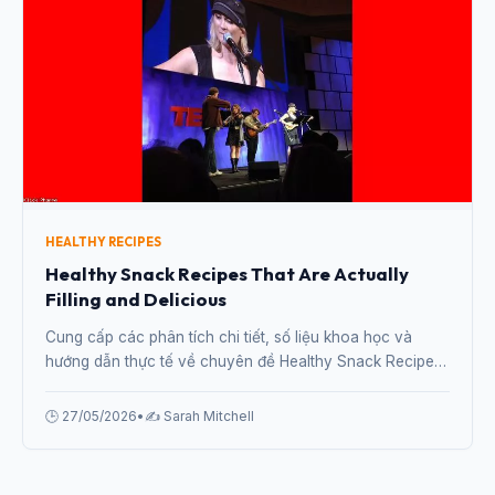
HEALTHY RECIPES
Healthy Snack Recipes That Are Actually
Filling and Delicious
Cung cấp các phân tích chi tiết, số liệu khoa học và
hướng dẫn thực tế về chuyên đề Healthy Snack Recipes
That Are Actually Filling and Delicious từ chuyên gia.
🕒 27/05/2026
•
✍️ Sarah Mitchell