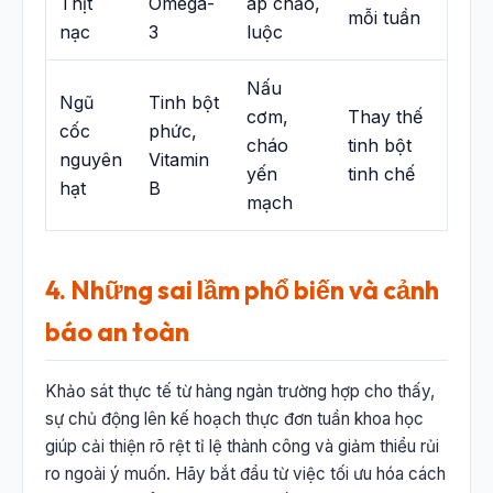
Thịt
Omega-
áp chảo,
mỗi tuần
nạc
3
luộc
Nấu
Ngũ
Tinh bột
cơm,
Thay thế
cốc
phức,
cháo
tinh bột
nguyên
Vitamin
yến
tinh chế
hạt
B
mạch
4. Những sai lầm phổ biến và cảnh
báo an toàn
Khảo sát thực tế từ hàng ngàn trường hợp cho thấy,
sự chủ động lên kế hoạch thực đơn tuần khoa học
giúp cải thiện rõ rệt tỉ lệ thành công và giảm thiểu rủi
ro ngoài ý muốn. Hãy bắt đầu từ việc tối ưu hóa cách