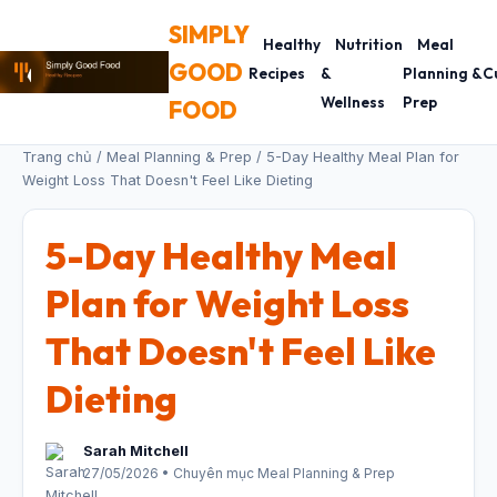
SIMPLY
Healthy
Nutrition
Meal
GOOD
Recipes
&
Planning &
C
Wellness
Prep
FOOD
Trang chủ
/
Meal Planning & Prep
/ 5-Day Healthy Meal Plan for
Weight Loss That Doesn't Feel Like Dieting
5-Day Healthy Meal
Plan for Weight Loss
That Doesn't Feel Like
Dieting
Sarah Mitchell
27/05/2026 • Chuyên mục Meal Planning & Prep