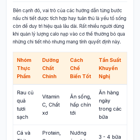
Bên cạnh đó, vai trò của các hướng dẫn từng bước
nấu chi tiết được tích hợp hay tuân thủ là yếu tố sống
còn để duy trì hiệu quả lâu dài. Rất nhiều người dùng
khi quản lý lượng calo nạp vào cơ thể thường bỏ qua
những chi tiết nhỏ nhưng mang tính quyết định này.
Nhóm
Dưỡng
Cách
Tần Suất
Thực
Chất
Chế
Khuyến
Phẩm
Chính
Biến Tốt
Nghị
Rau củ
Ăn hàng
Vitamin
Ăn sống,
quả
ngày
C, Chất
hấp chín
tươi
trong các
xơ
tới
sạch
bữa
Cá và
Protein,
Nướng
3 - 4 bữa