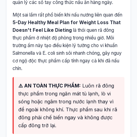
quản lý các sổ tay công thức nấu ăn hàng ngày.
Một sai lầm rất phổ biến khi nấu nướng liên quan đến
5-Day Healthy Meal Plan for Weight Loss That
Doesn't Feel Like Dieting
là thói quen rã đông
thực phẩm ở nhiệt độ phòng trong nhiều giờ. Môi
trường ấm này tạo điều kiện lý tưởng cho vi khuẩn
Salmonella và E. coli sinh sôi nhanh chóng, gây nguy
cơ ngộ độc thực phẩm cấp tính ngay cả khi đã nấu
chín.
⚠️ AN TOÀN THỰC PHẨM:
Luôn rã đông
thực phẩm trong ngăn mát tủ lạnh, lò vi
sóng hoặc ngâm trong nước lạnh thay vì
để ngoài không khí. Thực phẩm sau khi rã
đông phải chế biến ngay và không được
cấp đông trở lại.