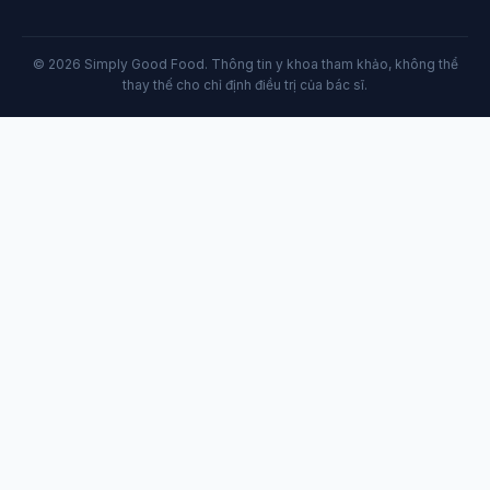
© 2026 Simply Good Food. Thông tin y khoa tham khảo, không thể
thay thế cho chỉ định điều trị của bác sĩ.