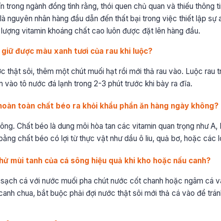
ín trong ngành đồng tình rằng, thói quen chủ quan và thiếu thông 
là nguyên nhân hàng đầu dẫn đến thất bại trong việc thiết lập sự 
 lượng vitamin khoáng chất cao luôn được đặt lên hàng đầu.
 giữ được màu xanh tươi của rau khi luộc?
c thật sôi, thêm một chút muối hạt rồi mới thả rau vào. Luộc rau trên
 vào tô nước đá lạnh trong 2-3 phút trước khi bày ra đĩa.
 hoàn toàn chất béo ra khỏi khẩu phần ăn hàng ngày không?
không. Chất béo là dung môi hòa tan các vitamin quan trọng như A, 
ằng chất béo có lợi từ thực vật như dầu ô liu, quả bơ, hoặc các lo
hử mùi tanh của cá sông hiệu quả khi kho hoặc nấu canh?
ửa sạch cá với nước muối pha chút nước cốt chanh hoặc ngâm cá 
 canh chua, bắt buộc phải đợi nước thật sôi mới thả cá vào để tránh