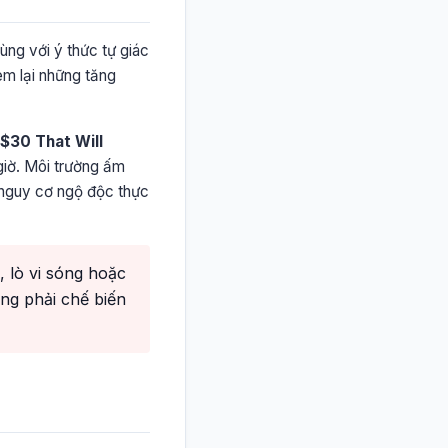
ùng với ý thức tự giác
em lại những tăng
$30 That Will
giờ. Môi trường ấm
y nguy cơ ngộ độc thực
 lò vi sóng hoặc
ng phải chế biến