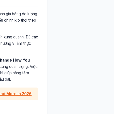
ánh giá bảng đo lượng
u chỉnh kịp thời theo
ành xung quanh. Dù các
c hương vị ẩm thực
 Change How You
 cùng quan trọng. Việc
chỉ giúp nâng tầm
âu dài.
and More in 2026