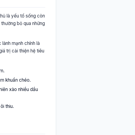
thủ là yếu tố sống còn
áp thường bỏ qua những
 lành mạnh chính là
á trị cải thiện hệ tiêu
ẩm.
iễm khuẩn chéo.
hiên xào nhiều dầu
i thiu.