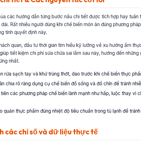
của các hướng dẫn từng bước nấu chi tiết được tích hợp hay tuân 
âu dài. Rất nhiều người dùng khi chế biến món ăn đúng phương ph
g tính quyết định này.
ách quan, đầu tư thời gian tìm hiểu kỹ lưỡng về xu hướng ẩm thực
 giúp tiết kiệm chi phí sửa chữa sai lầm sau này, hướng đến những gi
ững nhất.
n rửa sạch tay và khử trùng thớt, dao trước khi chế biến thực ph
n chia rõ ràng dụng cụ chế biến đồ sống và đồ chín để tránh nh
tiên các phương pháp chế biến lành mạnh như hấp, luộc thay vì c
 quản thực phẩm đúng nhiệt độ tiêu chuẩn trong tủ lạnh để tránh ô
h các chỉ số và dữ liệu thực tế