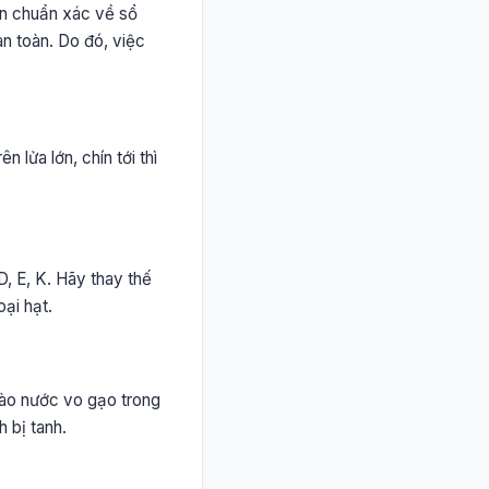
tin chuẩn xác về sổ
an toàn. Do đó, việc
 lửa lớn, chín tới thì
D, E, K. Hãy thay thế
ại hạt.
vào nước vo gạo trong
 bị tanh.