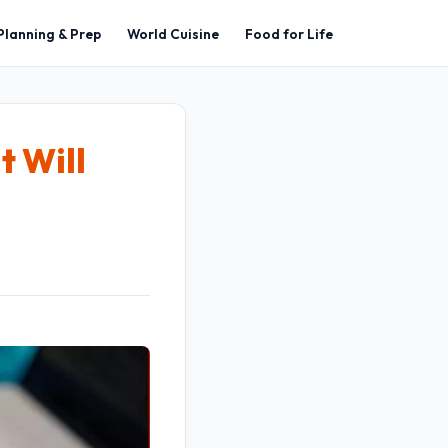
Planning & Prep
World Cuisine
Food for Life
t Will