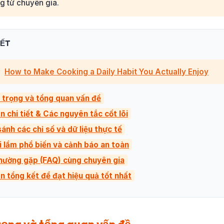
g từ chuyên gia.
IẾT
How to Make Cooking a Daily Habit You Actually Enjoy
 trọng và tổng quan vấn đề
n chi tiết & Các nguyên tắc cốt lõi
ánh các chỉ số và dữ liệu thực tế
i lầm phổ biến và cảnh báo an toàn
thường gặp (FAQ) cùng chuyên gia
ên tổng kết để đạt hiệu quả tốt nhất