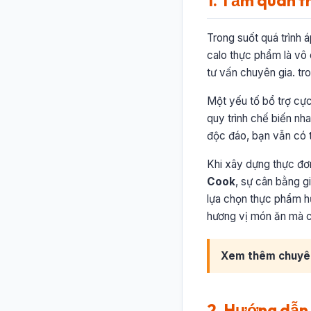
1. Tầm quan t
Trong suốt quá trình 
calo thực phẩm là vô 
tư vấn chuyên gia. t
Một yếu tố bổ trợ cực
quy trình chế biến nh
độc đáo, bạn vẫn có t
Khi xây dựng thực đ
Cook
, sự cân bằng g
lựa chọn thực phẩm hữ
hương vị món ăn mà cò
Xem thêm chuyê
2. Hướng dẫn c