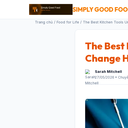
SIMPLY GOOD FO
Trang chủ
/
Food for Life
/ The Best Kitchen Tools 
The Best 
Change H
Sarah Mitchell
27/05/2026 • Chuyê