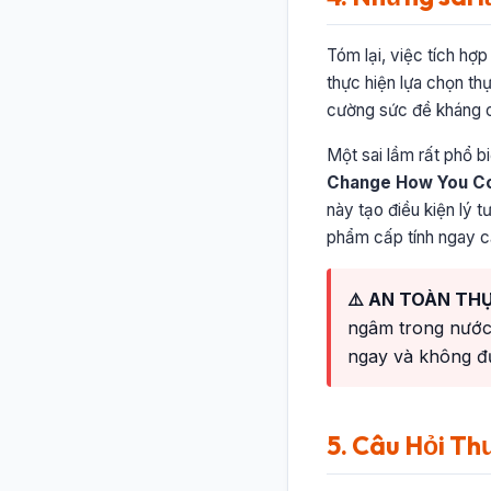
Tóm lại, việc tích hợ
thực hiện lựa chọn t
cường sức đề kháng c
Một sai lầm rất phổ b
Change How You C
này tạo điều kiện lý 
phẩm cấp tính ngay cả
⚠️ AN TOÀN TH
ngâm trong nước 
ngay và không đư
5. Câu Hỏi Th