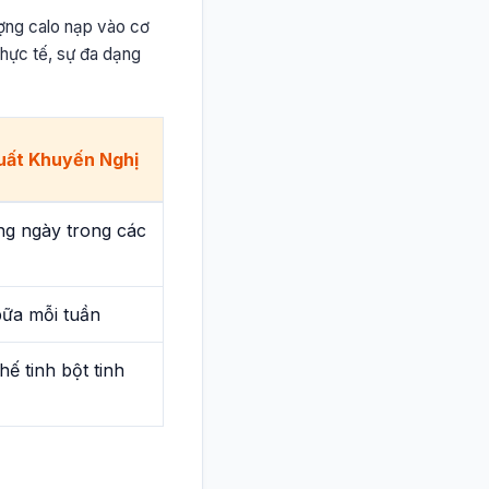
ượng calo nạp vào cơ
thực tế, sự đa dạng
uất Khuyến Nghị
ng ngày trong các
bữa mỗi tuần
hế tinh bột tinh