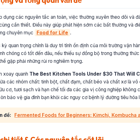
rọng và tổng quan vấn đề
áp dụng các nguyên tắc an toàn, việc thường xuyên theo dõi và đ
cùng cần thiết. Điều này giúp phát hiện sớm các bất thường và điề
rong chuyên mục
Food for Life
.
 kỳ quan trọng chính là duy trì tính ổn định của môi trường vận h
anh chóng có tốt đến đâu, nếu thiếu sự đồng bộ trong thưởng thứ
hể gặp phải những rủi ro nghiêm trọng.
ơn xoay quanh
The Best Kitchen Tools Under $30 That Will
iữa các nhóm chất: tinh bột, chất đạm, chất béo và chất xơ là vô
u cơ, tươi sạch và hạn chế tối đa các gia vị công nghiệp không 
n bảo vệ gia đình bạn khỏi các nguy cơ bệnh lý đường tiêu hóa l
n đề:
Fermented Foods for Beginners: Kimchi, Kombucha 
hi tiết & Các nguyên tắc cốt lõi