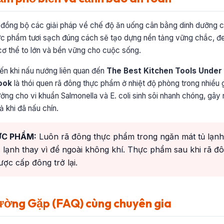
p đồng bộ các giải pháp về chế độ ăn uống cân bằng dinh dưỡng c
hực phẩm tươi sạch đúng cách sẽ tạo dựng nền tảng vững chắc, đ
ơ thể to lớn và bền vững cho cuộc sống.
iến khi nấu nướng liên quan đến
The Best Kitchen Tools Under 
ook
là thói quen rã đông thực phẩm ở nhiệt độ phòng trong nhiều 
tưởng cho vi khuẩn Salmonella và E. coli sinh sôi nhanh chóng, gâ
 khi đã nấu chín.
ỰC PHẨM:
Luôn rã đông thực phẩm trong ngăn mát tủ lạnh,
lạnh thay vì để ngoài không khí. Thực phẩm sau khi rã đô
ợc cấp đông trở lại.
ường Gặp (FAQ) cùng chuyên gia