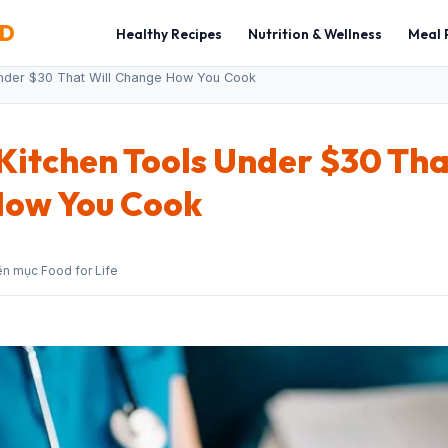
OD
Healthy Recipes
Nutrition & Wellness
Meal 
Under $30 That Will Change How You Cook
Kitchen Tools Under $30 Tha
ow You Cook
n mục Food for Life