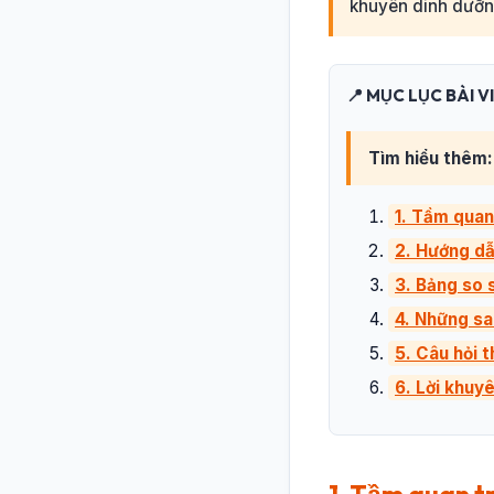
khuyên dinh dưỡn
📍 MỤC LỤC BÀI V
Tìm hiểu thêm:
1. Tầm quan
2. Hướng dẫ
3. Bảng so s
4. Những sa
5. Câu hỏi 
6. Lời khuy