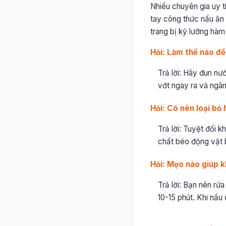
Nhiều chuyên gia uy t
tay công thức nấu ăn 
trang bị kỹ lưỡng hàm
Hỏi: Làm thế nào để
Trả lời: Hãy đun nướ
vớt ngay ra và ngâm
Hỏi: Có nên loại bỏ
Trả lời: Tuyệt đối 
chất béo động vật b
Hỏi: Mẹo nào giúp k
Trả lời: Bạn nên r
10-15 phút. Khi nấu