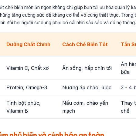
yết chế biến món ăn ngon không chỉ giúp bạn tối ưu hóa quản lý l
hững tăng cường sức đề kháng cơ thể vô cùng thiết thực. Trong 
uan đòi hỏi người sử dụng phải có cái nhìn sâu sắc và có hệ thống.
Dưỡng Chất Chính
Cách Chế Biến Tốt
Tần S
Ăn hà
Vitamin C, Chất xơ
Ăn sống, hấp chín tới
bữa
Protein, Omega-3
Nướng áp chảo, luộc
3 - 4 
Tinh bột phức,
Nấu cơm, cháo yến
Thay t
Vitamin B
mạch
chế
lầm phổ biến và cảnh báo an toàn