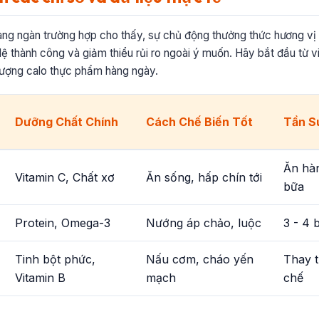
hàng ngàn trường hợp cho thấy, sự chủ động thưởng thức hương v
tỉ lệ thành công và giảm thiểu rủi ro ngoài ý muốn. Hãy bắt đầu từ 
lượng calo thực phẩm hàng ngày.
Dưỡng Chất Chính
Cách Chế Biến Tốt
Tần S
Ăn hà
Vitamin C, Chất xơ
Ăn sống, hấp chín tới
bữa
Protein, Omega-3
Nướng áp chảo, luộc
3 - 4 
Tinh bột phức,
Nấu cơm, cháo yến
Thay t
Vitamin B
mạch
chế