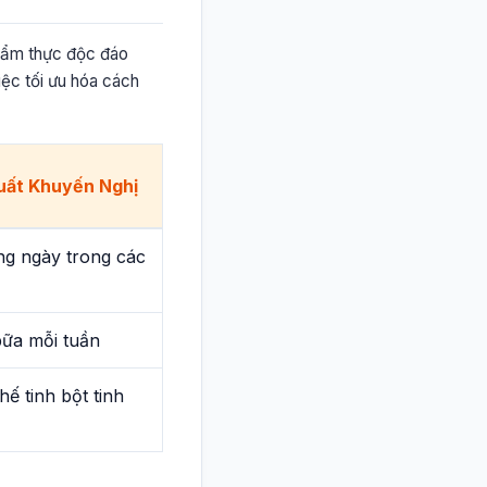
ị ẩm thực độc đáo
việc tối ưu hóa cách
uất Khuyến Nghị
ng ngày trong các
bữa mỗi tuần
hế tinh bột tinh