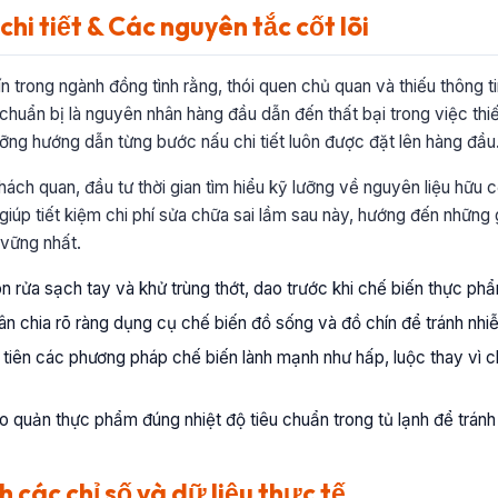
hi tiết & Các nguyên tắc cốt lõi
ín trong ngành đồng tình rằng, thói quen chủ quan và thiếu thông 
chuẩn bị là nguyên nhân hàng đầu dẫn đến thất bại trong việc thiế
lưỡng hướng dẫn từng bước nấu chi tiết luôn được đặt lên hàng đầu
ách quan, đầu tư thời gian tìm hiểu kỹ lưỡng về nguyên liệu hữu cơ
 giúp tiết kiệm chi phí sửa chữa sai lầm sau này, hướng đến những g
 vững nhất.
n rửa sạch tay và khử trùng thớt, dao trước khi chế biến thực ph
n chia rõ ràng dụng cụ chế biến đồ sống và đồ chín để tránh nh
tiên các phương pháp chế biến lành mạnh như hấp, luộc thay vì c
 quản thực phẩm đúng nhiệt độ tiêu chuẩn trong tủ lạnh để tránh ô
h các chỉ số và dữ liệu thực tế