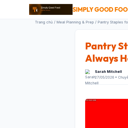
SIMPLY GOOD FO
Trang chủ
/
Meal Planning & Prep
/ Pantry Staples f
Pantry St
Always H
Sarah Mitchell
27/05/2026 • Chuyê