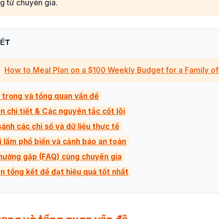
g từ chuyên gia.
IẾT
How to Meal Plan on a $100 Weekly Budget for a Family of
 trọng và tổng quan vấn đề
n chi tiết & Các nguyên tắc cốt lõi
ánh các chỉ số và dữ liệu thực tế
i lầm phổ biến và cảnh báo an toàn
thường gặp (FAQ) cùng chuyên gia
ên tổng kết để đạt hiệu quả tốt nhất