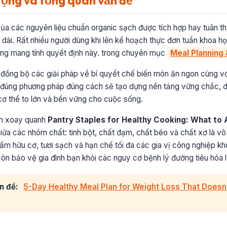
rọng và tổng quan vấn đề
của các nguyên liệu chuẩn organic sạch được tích hợp hay tuân th
âu dài. Rất nhiều người dùng khi lên kế hoạch thực đơn tuần khoa 
hưng mang tính quyết định này. trong chuyên mục
Meal Planning
p đồng bộ các giải pháp về bí quyết chế biến món ăn ngon cùng vớ
 đúng phương pháp đúng cách sẽ tạo dựng nền tảng vững chắc, đ
ơ thể to lớn và bền vững cho cuộc sống.
ơn xoay quanh
Pantry Staples for Healthy Cooking: What to
iữa các nhóm chất: tinh bột, chất đạm, chất béo và chất xơ là vô
ẩm hữu cơ, tươi sạch và hạn chế tối đa các gia vị công nghiệp k
n bảo vệ gia đình bạn khỏi các nguy cơ bệnh lý đường tiêu hóa l
n đề:
5-Day Healthy Meal Plan for Weight Loss That Doesn'