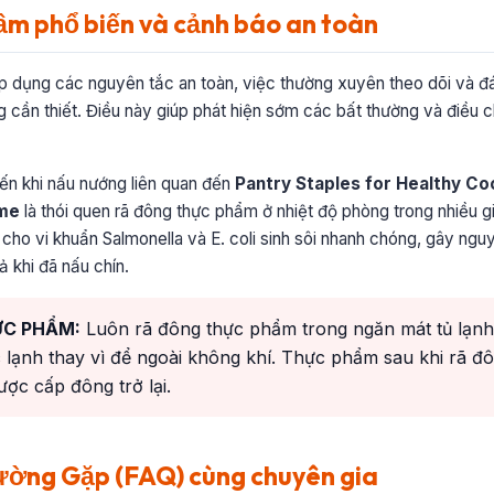
lầm phổ biến và cảnh báo an toàn
áp dụng các nguyên tắc an toàn, việc thường xuyên theo dõi và đ
g cần thiết. Điều này giúp phát hiện sớm các bất thường và điều ch
iến khi nấu nướng liên quan đến
Pantry Staples for Healthy Co
ome
là thói quen rã đông thực phẩm ở nhiệt độ phòng trong nhiều g
g cho vi khuẩn Salmonella và E. coli sinh sôi nhanh chóng, gây ng
 khi đã nấu chín.
ỰC PHẨM:
Luôn rã đông thực phẩm trong ngăn mát tủ lạnh,
lạnh thay vì để ngoài không khí. Thực phẩm sau khi rã đô
ợc cấp đông trở lại.
ường Gặp (FAQ) cùng chuyên gia