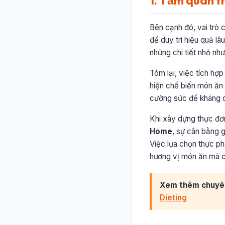
1. Tầm quan t
Bên cạnh đó, vai trò 
để duy trì hiệu quả l
những chi tiết nhỏ n
Tóm lại, việc tích hợ
hiện chế biến món ăn
cường sức đề kháng c
Khi xây dựng thực đ
Home
, sự cân bằng g
Việc lựa chọn thực ph
hương vị món ăn mà cò
Xem thêm chuyê
Dieting