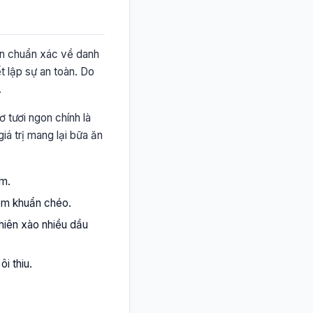
tin chuẩn xác về danh
t lập sự an toàn. Do
.
 tươi ngon chính là
iá trị mang lại bữa ăn
ẩm.
iễm khuẩn chéo.
hiên xào nhiều dầu
i thiu.