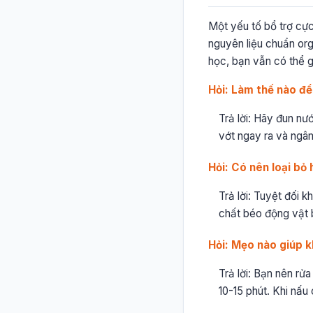
Một yếu tố bổ trợ cực
nguyên liệu chuẩn org
học, bạn vẫn có thể g
Hỏi: Làm thế nào để
Trả lời: Hãy đun nướ
vớt ngay ra và ngâm
Hỏi: Có nên loại bỏ
Trả lời: Tuyệt đối 
chất béo động vật b
Hỏi: Mẹo nào giúp k
Trả lời: Bạn nên r
10-15 phút. Khi nấu