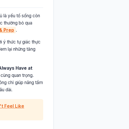
ủ là yếu tố sống còn
học thường bỏ qua
 & Prep
.
i ý thức tự giác thực
em lại những tăng
 Always Have at
 cùng quan trọng.
hông chỉ giúp nâng tầm
âu dài.
t Feel Like