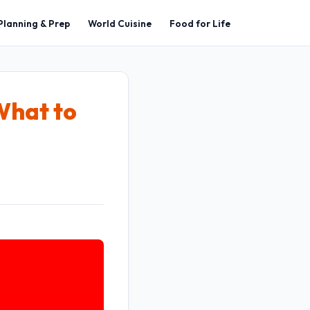
Planning & Prep
World Cuisine
Food for Life
What to