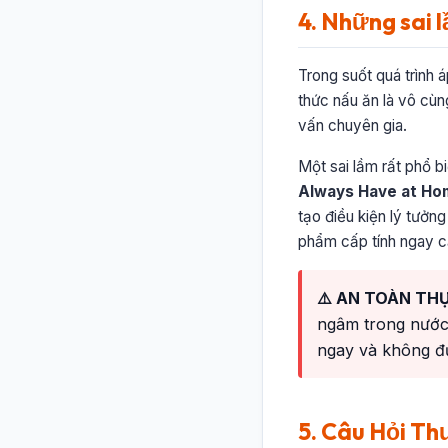
4. Những sai 
Trong suốt quá trình 
thức nấu ăn là vô cùn
vấn chuyên gia.
Một sai lầm rất phổ b
Always Have at H
tạo điều kiện lý tưởn
phẩm cấp tính ngay cả
⚠️ AN TOÀN TH
ngâm trong nước 
ngay và không đư
5. Câu Hỏi Th