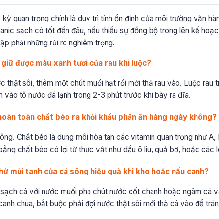
 kỳ quan trọng chính là duy trì tính ổn định của môi trường vận h
anic sạch có tốt đến đâu, nếu thiếu sự đồng bộ trong lên kế hoạ
ặp phải những rủi ro nghiêm trọng.
 giữ được màu xanh tươi của rau khi luộc?
c thật sôi, thêm một chút muối hạt rồi mới thả rau vào. Luộc rau trên
 vào tô nước đá lạnh trong 2-3 phút trước khi bày ra đĩa.
 hoàn toàn chất béo ra khỏi khẩu phần ăn hàng ngày không?
không. Chất béo là dung môi hòa tan các vitamin quan trọng như A, 
ằng chất béo có lợi từ thực vật như dầu ô liu, quả bơ, hoặc các lo
hử mùi tanh của cá sông hiệu quả khi kho hoặc nấu canh?
ửa sạch cá với nước muối pha chút nước cốt chanh hoặc ngâm cá 
 canh chua, bắt buộc phải đợi nước thật sôi mới thả cá vào để tránh