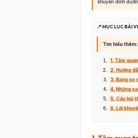
khuyên dinh dưỡn
📍 MỤC LỤC BÀI V
Tìm hiểu thêm:
1. Tầm quan
2. Hướng dẫ
3. Bảng so s
4. Những sa
5. Câu hỏi 
6. Lời khuy