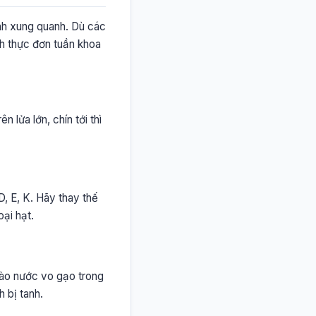
ành xung quanh. Dù các
ch thực đơn tuần khoa
 lửa lớn, chín tới thì
D, E, K. Hãy thay thế
ại hạt.
vào nước vo gạo trong
 bị tanh.