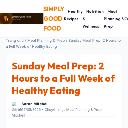
SIMPLY
Healthy
Nutrition
Meal
GOOD
Recipes
&
Planning &
C
Wellness
Prep
FOOD
Trang chủ
/
Meal Planning & Prep
/ Sunday Meal Prep: 2 Hours to
a Full Week of Healthy Eating
Sunday Meal Prep: 2
Hours to a Full Week of
Healthy Eating
Sarah Mitchell
27/05/2026 • Chuyên mục Meal Planning & Prep