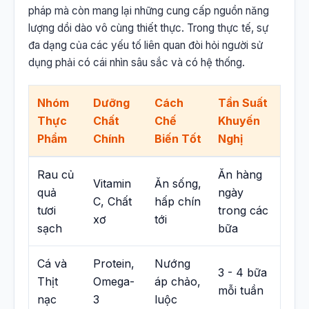
pháp mà còn mang lại những cung cấp nguồn năng
lượng dồi dào vô cùng thiết thực. Trong thực tế, sự
đa dạng của các yếu tố liên quan đòi hỏi người sử
dụng phải có cái nhìn sâu sắc và có hệ thống.
Nhóm
Dưỡng
Cách
Tần Suất
Thực
Chất
Chế
Khuyến
Phẩm
Chính
Biến Tốt
Nghị
Rau củ
Ăn hàng
Vitamin
Ăn sống,
quả
ngày
C, Chất
hấp chín
tươi
trong các
xơ
tới
sạch
bữa
Cá và
Protein,
Nướng
3 - 4 bữa
Thịt
Omega-
áp chảo,
mỗi tuần
nạc
3
luộc