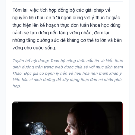
Tóm lại, việc tích hợp đồng bộ các giải pháp về
nguyên liệu hữu cơ tươi ngon cùng với ý thức tự giác
thực hiện lên kế hoạch thực đơn tuần khoa học đúng
cách sẽ tạo dựng nền tảng vững chắc, đem lại
những tăng cường sức đề kháng cơ thể to lớn và bền
vững cho cuộc sống.
Tuyên bố nội dung: Toàn bộ công thức nấu ăn và kiến thức
dinh dưỡng trên trang web được chia sẻ với mục đích tham
khảo. Độc giả có bệnh lý nền về tiêu hóa nên tham khảo ý
kiến bác sĩ dinh dưỡng để xây dựng thực đơn cá nhân phù
hợp.