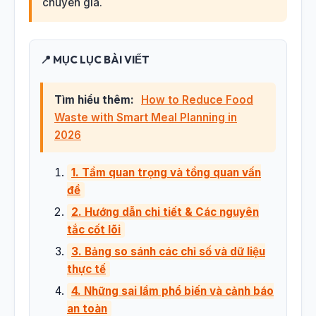
chuyên gia.
📍 MỤC LỤC BÀI VIẾT
Tìm hiểu thêm:
How to Reduce Food
Waste with Smart Meal Planning in
2026
1. Tầm quan trọng và tổng quan vấn
đề
2. Hướng dẫn chi tiết & Các nguyên
tắc cốt lõi
3. Bảng so sánh các chỉ số và dữ liệu
thực tế
4. Những sai lầm phổ biến và cảnh báo
an toàn