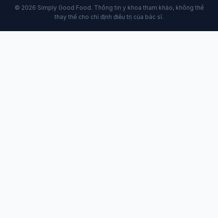
© 2026 Simply Good Food. Thông tin y khoa tham khảo, không thể
thay thế cho chỉ định điều trị của bác sĩ.