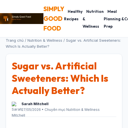
SIMPLY
Healthy
Nutrition
Meal
GOOD
Recipes
&
Planning &
C
Wellness
Prep
FOOD
Trang chủ
/
Nutrition & Wellness
/ Sugar vs. Artificial Sweeteners:
Which Is Actually Better?
Sugar vs. Artificial
Sweeteners: Which Is
Actually Better?
Sarah Mitchell
27/05/2026 • Chuyên mục Nutrition & Wellness