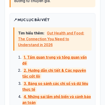
dưỡng từ chuyên gia.
📍 MỤC LỤC BÀI VIẾT
Tìm hiểu thêm:
Gut Health and Food:
The Connection You Need to
Understand in 2026
1. Tầm quan trọng và tổng quan vấn
đề
2. Hướng dẫn chi tiết & Các nguyên
tắc cốt lõi
3. Bảng so sánh các chỉ số và dữ liệu
thực tế
4. Những sai lầm phổ biến và cảnh báo
an toàn