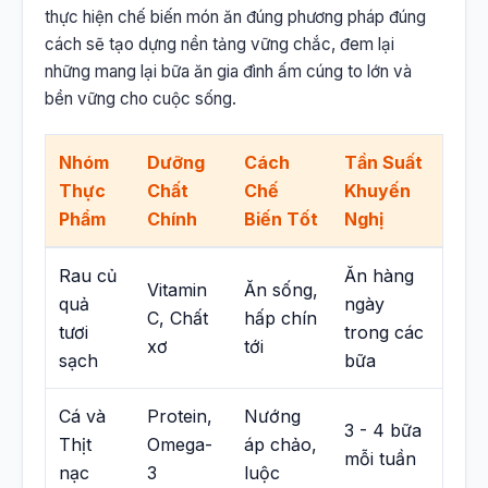
thực hiện chế biến món ăn đúng phương pháp đúng
cách sẽ tạo dựng nền tảng vững chắc, đem lại
những mang lại bữa ăn gia đình ấm cúng to lớn và
bền vững cho cuộc sống.
Nhóm
Dưỡng
Cách
Tần Suất
Thực
Chất
Chế
Khuyến
Phẩm
Chính
Biến Tốt
Nghị
Rau củ
Ăn hàng
Vitamin
Ăn sống,
quả
ngày
C, Chất
hấp chín
tươi
trong các
xơ
tới
sạch
bữa
Cá và
Protein,
Nướng
3 - 4 bữa
Thịt
Omega-
áp chảo,
mỗi tuần
nạc
3
luộc