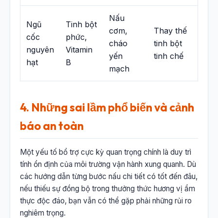
Nấu
Ngũ
Tinh bột
cơm,
Thay thế
cốc
phức,
cháo
tinh bột
nguyên
Vitamin
yến
tinh chế
hạt
B
mạch
4. Những sai lầm phổ biến và cảnh
báo an toàn
Một yếu tố bổ trợ cực kỳ quan trọng chính là duy trì
tính ổn định của môi trường vận hành xung quanh. Dù
các hướng dẫn từng bước nấu chi tiết có tốt đến đâu,
nếu thiếu sự đồng bộ trong thưởng thức hương vị ẩm
thực độc đáo, bạn vẫn có thể gặp phải những rủi ro
nghiêm trọng.