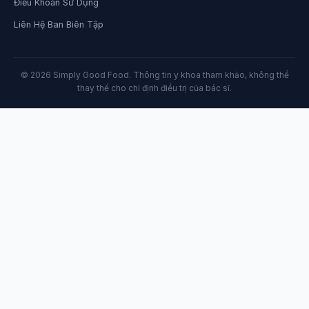
Điều Khoản Sử Dụng
Liên Hệ Ban Biên Tập
© 2026 Simply Good Food. Thông tin y khoa tham khảo, không thể
thay thế cho chỉ định điều trị của bác sĩ.