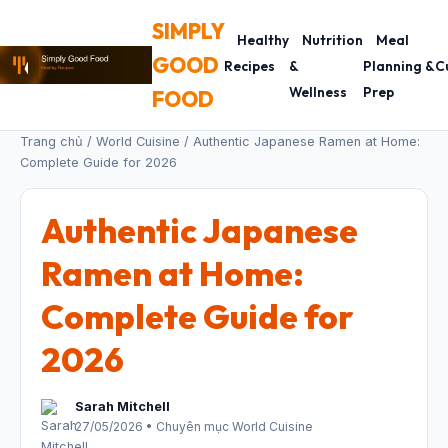
SIMPLY
Healthy
Nutrition
Meal
GOOD
Recipes
&
Planning &
C
Wellness
Prep
FOOD
Trang chủ
/
World Cuisine
/ Authentic Japanese Ramen at Home:
Complete Guide for 2026
Authentic Japanese
Ramen at Home:
Complete Guide for
2026
Sarah Mitchell
27/05/2026 • Chuyên mục World Cuisine