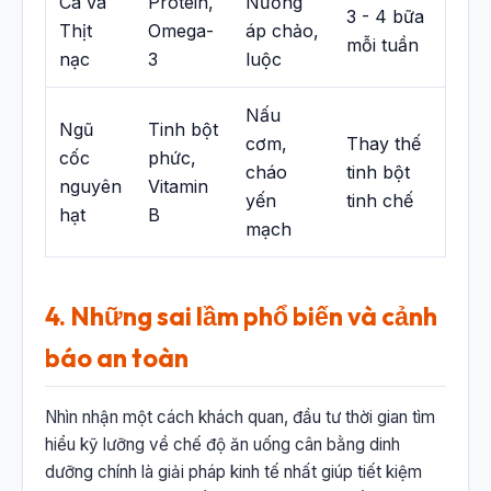
Cá và
Protein,
Nướng
3 - 4 bữa
Thịt
Omega-
áp chảo,
mỗi tuần
nạc
3
luộc
Nấu
Ngũ
Tinh bột
cơm,
Thay thế
cốc
phức,
cháo
tinh bột
nguyên
Vitamin
yến
tinh chế
hạt
B
mạch
4. Những sai lầm phổ biến và cảnh
báo an toàn
Nhìn nhận một cách khách quan, đầu tư thời gian tìm
hiểu kỹ lưỡng về chế độ ăn uống cân bằng dinh
dưỡng chính là giải pháp kinh tế nhất giúp tiết kiệm