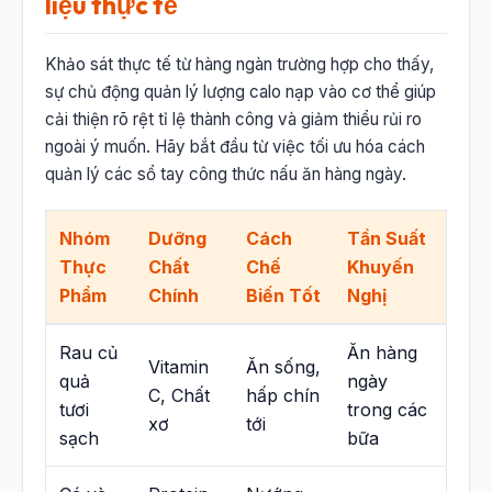
liệu thực tế
Khảo sát thực tế từ hàng ngàn trường hợp cho thấy,
sự chủ động quản lý lượng calo nạp vào cơ thể giúp
cải thiện rõ rệt tỉ lệ thành công và giảm thiểu rủi ro
ngoài ý muốn. Hãy bắt đầu từ việc tối ưu hóa cách
quản lý các sổ tay công thức nấu ăn hàng ngày.
Nhóm
Dưỡng
Cách
Tần Suất
Thực
Chất
Chế
Khuyến
Phẩm
Chính
Biến Tốt
Nghị
Rau củ
Ăn hàng
Vitamin
Ăn sống,
quả
ngày
C, Chất
hấp chín
tươi
trong các
xơ
tới
sạch
bữa