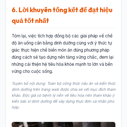
6. Lời khuyên tổng kết để đạt hiệu
quả tốt nhất
Tóm lại, việc tích hợp đồng bộ các giải pháp về chế
độ ăn uống cân bằng dinh dưỡng cùng với ý thức tự
giác thực hiện chế biến món ăn đúng phương pháp
đúng cách sẽ tạo dựng nền tảng vững chắc, đem lại
những cải thiện hệ tiêu hóa khỏe mạnh to lớn và bền
vững cho cuộc sống.
Tuyên bố nội dung: Toàn bộ công thức nấu ăn và kiến thức
dinh dưỡng trên trang web được chia sẻ với mục đích tham
khảo. Độc giả có bệnh lý nền về tiêu hóa nên tham khảo ý
kiến bác sĩ dinh dưỡng để xây dựng thực đơn cá nhân phù
hợp.