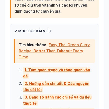
sơ chế giữ trọn vitamin và các lời khuyên
dinh dưỡng từ chuyên gia.
📍 MỤC LỤC BÀI VIẾT
Tìm hiểu thêm:
Easy Thai Green Curry
Recipe: Better Than Takeout Every
Time
1. Tầm quan trọng và tổng quan vấn
đề
2. Hướng dẫn chi tiết & Các nguyên
tắc cốt lõi
3. Bảng so sánh các chỉ số và dữ liệu
thực tế