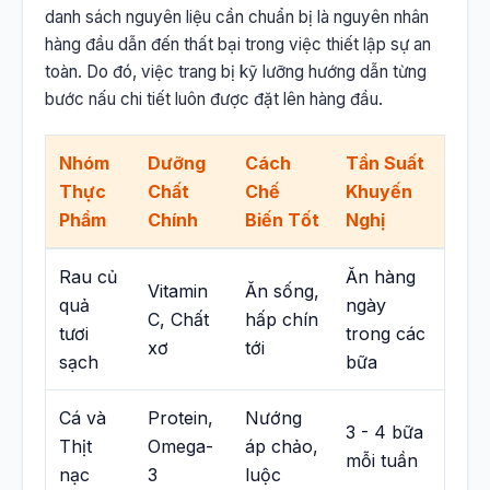
danh sách nguyên liệu cần chuẩn bị là nguyên nhân
hàng đầu dẫn đến thất bại trong việc thiết lập sự an
toàn. Do đó, việc trang bị kỹ lưỡng hướng dẫn từng
bước nấu chi tiết luôn được đặt lên hàng đầu.
Nhóm
Dưỡng
Cách
Tần Suất
Thực
Chất
Chế
Khuyến
Phẩm
Chính
Biến Tốt
Nghị
Rau củ
Ăn hàng
Vitamin
Ăn sống,
quả
ngày
C, Chất
hấp chín
tươi
trong các
xơ
tới
sạch
bữa
Cá và
Protein,
Nướng
3 - 4 bữa
Thịt
Omega-
áp chảo,
mỗi tuần
nạc
3
luộc