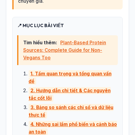
chuyên gia.
📍 MỤC LỤC BÀI VIẾT
Tìm hiểu thêm:
Plant-Based Protein
Sources: Complete Guide for Non-
Vegans Too
1. Tầm quan trọng và tổng quan vấn
đề
2. Hướng dẫn chi tiết & Các nguyên
tắc cốt lõi
3. Bảng so sánh các chỉ số và dữ liệu
thực tế
4. Những sai lầm phổ biến và cảnh báo
an toàn