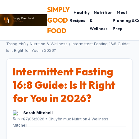
SIMPLY
Healthy
Nutrition
Meal
GOOD
Recipes
&
Planning &
C
Wellness
Prep
FOOD
Trang chủ
/
Nutrition & Wellness
/ Intermittent Fasting 16:8 Guide:
Is It Right for You in 2026?
Intermittent Fasting
16:8 Guide: Is It Right
for You in 2026?
Sarah Mitchell
27/05/2026 • Chuyên mục Nutrition & Wellness