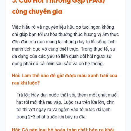
5. Câu Hỏi Thường Gặp (FAQ)
cùng chuyên gia
Việc hiểu rõ về nguyên liệu hữu cơ tươi ngon không
chỉ giúp bạn tối ưu hóa thưởng thức hương vị ẩm thực
độc đáo mà còn mang lại những duy trì lối sống lành
mạnh tích cực vô cùng thiết thực. Trong thực tế, sự
đa dạng của các yếu tố liên quan đòi hỏi người sử
dụng phải có cái nhìn sâu sắc và có hệ thống.
Hỏi: Làm thế nào để giữ được màu xanh tươi của
rau khi luộc?
Trả lời: Hãy đun nước thật sôi, thêm một chút muối
hạt rồi mới thả rau vào. Luộc rau trên lửa lớn, chín
tới thì vớt ngay ra và ngâm vào tô nước đá lạnh
trong 2-3 phút trước khi bày ra đĩa.
Hỏi: Có nên loại bỏ hoàn toàn chất béo ra khỏi