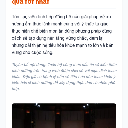
quả tốt nhất
Tóm lại, việc tích hợp đồng bộ các giải pháp về xu
hướng ẩm thực lành mạnh cùng với ý thức tự giác
thực hiện chế biến món ăn đúng phương pháp đúng
cách sẽ tạo dựng nền tảng vững chắc, đem lại
những cải thiện hệ tiêu hóa khỏe mạnh to lớn và bền
vững cho cuộc sống.
Tuyên bố nội dung: Toàn bộ công thức nấu ăn và kiến thức
dinh dưỡng trên trang web được chia sẻ với mục đích tham
khảo. Độc giả có bệnh lý nền về tiêu hóa nên tham khảo ý
kiến bác sĩ dinh dưỡng để xây dựng thực đơn cá nhân phù
hợp.