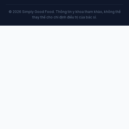
© 2026 Simply Good Food. Thông tin y khoa tham khảo, không thể
thay thế cho chỉ định điều trị của bác sĩ.